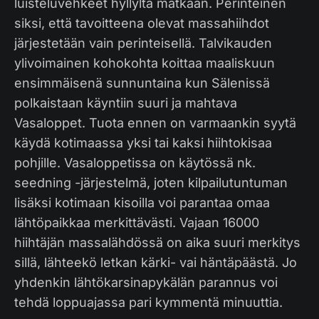
luisteluvehkeet hyllyltä matkaan. Perinteinen
siksi, että tavoitteena olevat massahiihdot
järjestetään vain perinteisellä. Talvikauden
ylivoimainen kohokohta koittaa maaliskuun
ensimmäisenä sunnuntaina kun Sälenissä
polkaistaan käyntiin suuri ja mahtava
Vasaloppet. Tuota ennen on varmaankin syytä
käydä kotimaassa yksi tai kaksi hiihtokisaa
pohjille. Vasaloppetissa on käytössä nk.
seedning -järjestelmä, joten kilpailutuntuman
lisäksi kotimaan kisoilla voi parantaa omaa
lähtöpaikkaa merkittävästi. Vajaan 16000
hiihtäjän massalähdössä on aika suuri merkitys
sillä, lähteekö letkan kärki- vai häntäpäästä. Jo
yhdenkin lähtökarsinapykälän parannus voi
tehdä loppuajassa pari kymmentä minuuttia.