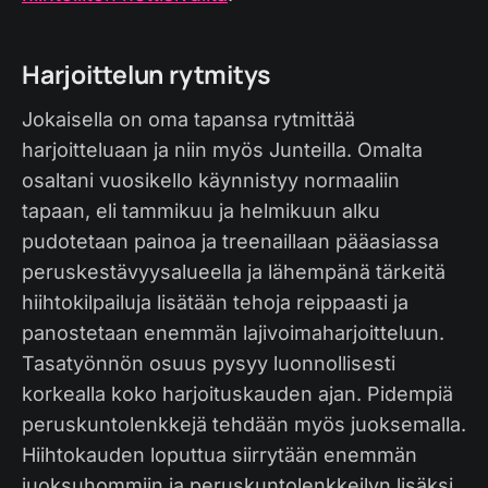
Harjoittelun rytmitys
Jokaisella on oma tapansa rytmittää
harjoitteluaan ja niin myös Junteilla. Omalta
osaltani vuosikello käynnistyy normaaliin
tapaan, eli tammikuu ja helmikuun alku
pudotetaan painoa ja treenaillaan pääasiassa
peruskestävyysalueella ja lähempänä tärkeitä
hiihtokilpailuja lisätään tehoja reippaasti ja
panostetaan enemmän lajivoimaharjoitteluun.
Tasatyönnön osuus pysyy luonnollisesti
korkealla koko harjoituskauden ajan. Pidempiä
peruskuntolenkkejä tehdään myös juoksemalla.
Hiihtokauden loputtua siirrytään enemmän
juoksuhommiin ja peruskuntolenkkeilyn lisäksi