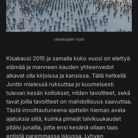
vasaloppet-start
Kisakausi 2015 ja samalla koko vuosi on elettyä
elämää ja menneen kauden yhteenvedot
alkavat olla kirjoissa ja kansissa. Tällä hetkellä
Juntin mielessä ruksuttaa jo kuumeisesti
tulevan kesän koitokset, niiden tavoitteet, sekä
tavat joilla tavoitteet on mahdollisuus saavuttaa.
Tästä innoittautuneena ajattelin hieman avata
ajatuksia siitä, kuinka pimeät talvikuukaudet
pitäisi junailla, jotta ensi kesänä ollaan taas
entistä paremmassa iskussa. Lyhyen