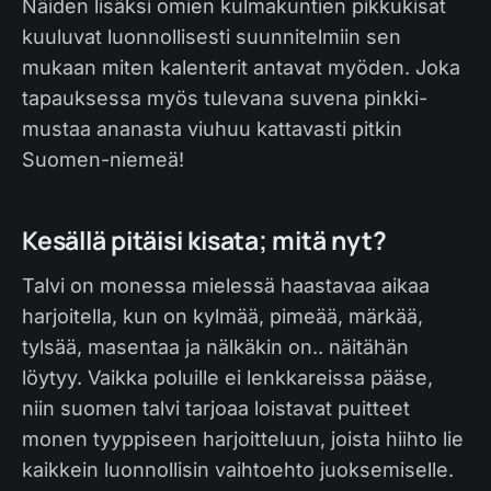
Näiden lisäksi omien kulmakuntien pikkukisat
kuuluvat luonnollisesti suunnitelmiin sen
mukaan miten kalenterit antavat myöden. Joka
tapauksessa myös tulevana suvena pinkki-
mustaa ananasta viuhuu kattavasti pitkin
Suomen-niemeä!
Kesällä pitäisi kisata; mitä nyt?
Talvi on monessa mielessä haastavaa aikaa
harjoitella, kun on kylmää, pimeää, märkää,
tylsää, masentaa ja nälkäkin on.. näitähän
löytyy. Vaikka poluille ei lenkkareissa pääse,
niin suomen talvi tarjoaa loistavat puitteet
monen tyyppiseen harjoitteluun, joista hiihto lie
kaikkein luonnollisin vaihtoehto juoksemiselle.