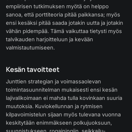
empiirisen tutkimuksen myötä on helppo
sanoa, että porttiteoria pitää paikkansa; myös
ensi kesäksi pitää saada jotakin uutta ja jotakin
vähän pidempää. Tämä vaikuttaa tietysti myös
talvikauden harjoitteluun ja kevään
valmistautumiseen.
Kesän tavoitteet
Junttien strategian ja voimassaolevan
toimintasuunnitelman mukaisesti ensi kesän
lajivalikoimaan ei mahda tulla kovinkaan suuria
muutoksia. Kuviokellunnan ja rytmisen
kilpavoimistelun sijaan myös tulevana vuonna
keskitytään enimmäkseen polkujuoksuun,
suunnistukseen, rogainingiin, seikkailu-