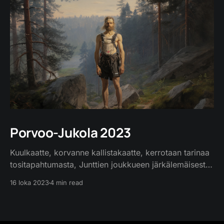
Porvoo-Jukola 2023
Kuulkaatte, korvanne kallistakaatte, kerrotaan tarinaa
tositapahtumasta, Junttien joukkueen järkälemäisestä
taipaleesta, suunnistusseikkailusta suurimmasta,
16 loka 2023
4 min read
Jukolan viestistä vuonna 2023. Miehet ja naiset,
kunnianarvoiset kilpailijat, kokoontuivat Epoon
kylään, Porvoon pitäjään, päättämään parhaan