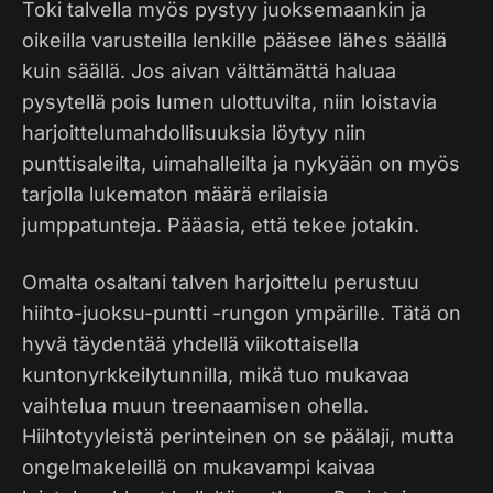
Toki talvella myös pystyy juoksemaankin ja
oikeilla varusteilla lenkille pääsee lähes säällä
kuin säällä. Jos aivan välttämättä haluaa
pysytellä pois lumen ulottuvilta, niin loistavia
harjoittelumahdollisuuksia löytyy niin
punttisaleilta, uimahalleilta ja nykyään on myös
tarjolla lukematon määrä erilaisia
jumppatunteja. Pääasia, että tekee jotakin.
Omalta osaltani talven harjoittelu perustuu
hiihto-juoksu-puntti -rungon ympärille. Tätä on
hyvä täydentää yhdellä viikottaisella
kuntonyrkkeilytunnilla, mikä tuo mukavaa
vaihtelua muun treenaamisen ohella.
Hiihtotyyleistä perinteinen on se päälaji, mutta
ongelmakeleillä on mukavampi kaivaa