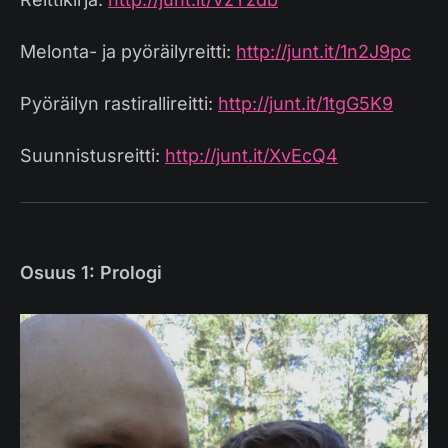
Melonta- ja pyöräilyreitti:
http://junt.it/1n2J9pc
Pyöräilyn rastirallireitti:
http://junt.it/1tgG5K9
Suunnistusreitti:
http://junt.it/XvEcQ4
Osuus 1: Prologi