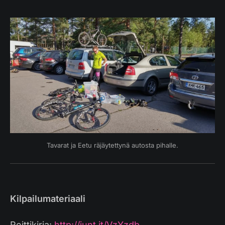
Tavarat ja Eetu räjäytettynä autosta pihalle.
Kilpailumateriaali
Reittikirja:
http://junt.it/VzYzdb