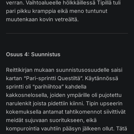
verran. Vaihtoalueelle hölkkäillessä Tipillä tuli
pari pikku kramppia eikä meno tuntunut
muutenkaan kovin vetreältä.
Osuus 4: Suunnistus
Reittikirjan mukaan suunnistusosuudelle saisi
kartan “Pari-sprintti Questiltä”. Käytännössä
sprintti oli “parihiihtoa” kahdella
kakkosnelosella, joiden ympärille oli pujotettu
narulenkit joista pidettiin kiinni. Tipin upseerin
kokemuksella antamat tahtikomennot siivittivät
meidät sujuvaan suoritukseen, eikä
kompurointia vauhtiin pääsyn jälkeen ollut. Tätä