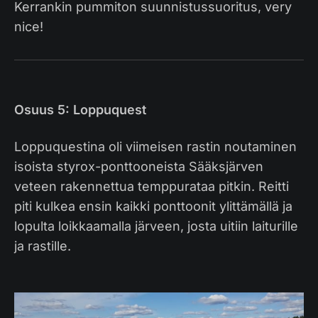
Kerrankin pummiton suunnistussuoritus, very
nice!
Osuus 5: Loppuquest
Loppuquestina oli viimeisen rastin noutaminen
isoista styrox-ponttooneista Sääksjärven
veteen rakennettua temppurataa pitkin. Reitti
piti kulkea ensin kaikki ponttoonit ylittämällä ja
lopulta loikkaamalla järveen, josta uitiin laiturille
ja rastille.