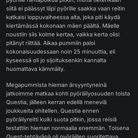
siitä ei päässyt läpi pyörille saakka vaan reitin
katkaisi loppuvaiheessa aita, joka piti käydä
kiertämässä kokonaan mäen päältä. Mäelle
noustiin siis kolme kertaa, vaikka kerta olisi
pitänyt riittää. Aikaa pummiin paloi
kokonaisuudessaan noin 25 minuuttia, eli
kyseessä oli jo sijoituksenkin kannalta
huomattava kämmäily.
Megapummista hieman ärsyyntyneinä
jatkoimme matkaa kohti pyöräilyosuuden toista
Questia, jälleen kerran edellä meneviä
joukkueita ohitellen. Questia ennen
pyöräilyreitti kulki suota pitkin, jossa reisiä
testattiin hieman normaalia enemmän. Toisena
Quest-tehtävänä oli pyöräillen suoritettava