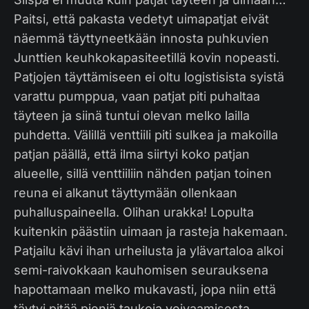
Paitsi, että pakasta vedetyt uimapatjat eivät
näemmä täyttyneetkään innosta puhkuvien
Junttien keuhkokapasiteetillä kovin nopeasti.
Patjojen täyttämiseen ei oltu logistisista syistä
varattu pumppua, vaan patjat piti puhaltaa
täyteen ja siinä tuntui olevan melko lailla
puhdetta. Välillä venttiili piti sulkea ja makoilla
patjan päällä, että ilma siirtyi koko patjan
alueelle, sillä venttiiliin nähden patjan toinen
reuna ei alkanut täyttymään ollenkaan
puhalluspaineella. Olihan urakka! Lopulta
kuitenkin päästiin uimaan ja rasteja hakemaan.
Patjailu kävi ihan urheilusta ja ylävartaloa alkoi
semi-raivokkaan kauhomisen seurauksena
hapottamaan melko mukavasti, jopa niin että
täytyi pitää pieniä taukoja veivaamisesta.