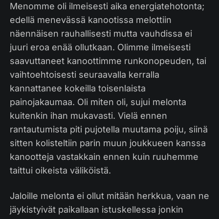
Menomme oli ilmeisesti aika energiatehotonta;
edellä menevässä kanootissa melottiin
näennäisen rauhallisesti mutta vauhdissa ei
juuri eroa enää ollutkaan. Olimme ilmeisesti
saavuttaneet kanoottimme runkonopeuden, tai
vaihtoehtoisesti seuraavalla kerralla
kannattanee kokeilla toisenlaista
painojakaumaa. Oli miten oli, sujui melonta
kuitenkin ihan mukavasti. Vielä ennen
rantautumista piti pujotella muutama poiju, siinä
sitten kolisteltiin parin muun joukkueen kanssa
kanootteja vastakkain ennen kuin ruuhemme
taittui oikeista väliköistä.
Jaloille melonta ei ollut mitään herkkua, vaan ne
jäykistyivät paikallaan istuskellessa jonkin