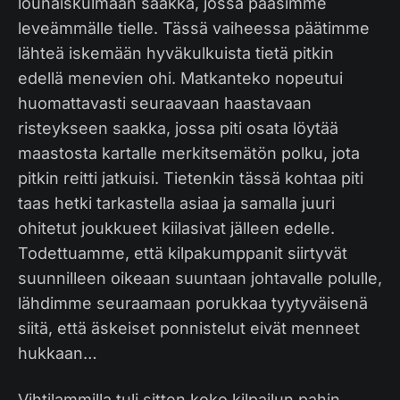
lounaiskulmaan saakka, jossa pääsimme
leveämmälle tielle. Tässä vaiheessa päätimme
lähteä iskemään hyväkulkuista tietä pitkin
edellä menevien ohi. Matkanteko nopeutui
huomattavasti seuraavaan haastavaan
risteykseen saakka, jossa piti osata löytää
maastosta kartalle merkitsemätön polku, jota
pitkin reitti jatkuisi. Tietenkin tässä kohtaa piti
taas hetki tarkastella asiaa ja samalla juuri
ohitetut joukkueet kiilasivat jälleen edelle.
Todettuamme, että kilpakumppanit siirtyvät
suunnilleen oikeaan suuntaan johtavalle polulle,
lähdimme seuraamaan porukkaa tyytyväisenä
siitä, että äskeiset ponnistelut eivät menneet
hukkaan…
Vihtilammilla tuli sitten koko kilpailun pahin