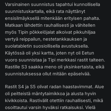
Varsinainen suunnistus tapahtui kunnollisella
suunnistuskartalla, eikä rata näyttänyt
ensisilmäyksellä mitenkään erityisen pahalta.
Matkaan lähdettin rauhallisesti ja vähitellen
myös Tipin pökkelöjalat alkoivat pikkuhiljaa
vertyä reippailun, nestetankkauksen ja
suolatabletin suosiollisella avustuksella.
Käytössä oli yksi kartta, joten nyt oli Eetun
vuoro suunnistaa ja Tipi merkkasi rastit talteen.
Rastille S3 saakka meno oli yksinkertaista, eikä
suunnistuksessa ollut mitään epäselvää.
Rastit S4 ja S5 olivat radan haastavimmat. Alue
oli peitteistä mäntytaimikkoa ja alusta hyvin
kivikkoista. Rastivälit otettiin rauhallisesti, mikä
osoittautui varsin hyväksi ratkaisuksi. Vielä