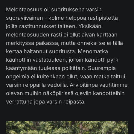
Melontaosuus oli suorituksena varsin
suoraviivainen - kolme helppoa rastipistettä
joilta rastitunnukset talteen. Yksikään
melontaosuuden rasti ei ollut aivan karttaan
merkityssä paikassa, mutta onneksi se ei tällä
kertaa haitannut suoritusta. Menomatka
kauhottiin vastatuuleen, jolloin kanootti pyrki
kääntymään tuulessa poikittain. Suurempia
ongelmia ei kuitenkaan ollut, vaan matka taittui
varsin reippailla vedoilla. Arvioitiinpa vauhtimme
olevan muihin näköpiirissä oleviin kanootteihin
verrattuna jopa varsin reipasta.