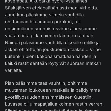
kovempaa. Alkupätkä pyöräilystä lähes
Sääksjärven eteläpäähän asti meni virheittä.
Juuri kun pääsimme viimein vauhdilla
ohittamaan hitaamman porukan, tuli
ensimmäinen suunnistusvirhe ajaessamme
väärää tietä pitkin pienen lammen rantaan.
Näinpä palasimme vauhdilla oikealle reitille ja
äsken ohitettujen joukkueiden taakse… Virhe
kuitenkin pieni kokonaismatkaan nähden ja
kaikki rastit sentään löytyivät suoraan matkan
varrelta.
Pian pääsimme taas vauhtiin, ohitimme
muutaman joukkueen matkalla ja päädyimme
pyöräilyosuuden ensimmäiseen Questiin.
Luvassa oli uimapatjailua kolmen rastin verran.
Siispä ei muuta kuin patjat täyteen ja uimaan…