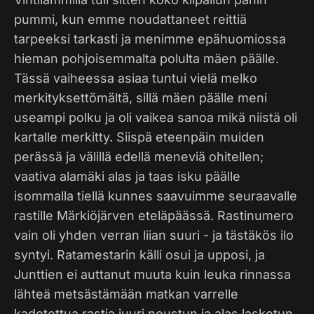
pummi, kun emme noudattaneet reittiä
tarpeeksi tarkasti ja menimme epähuomiossa
hieman pohjoisemmalta polulta mäen päälle.
Tässä vaiheessa asiaa tuntui vielä melko
merkityksettömältä, sillä mäen päälle meni
useampi polku ja oli vaikea sanoa mikä niistä oli
kartalle merkitty. Siispä eteenpäin muiden
perässä ja välillä edellä meneviä ohitellen;
vaativa alamäki alas ja taas isku päälle
isommalla tiellä kunnes saavuimme seuraavalle
rastille Märkiöjärven eteläpäässä. Rastinumero
vain oli yhden verran liian suuri - ja tästäkös ilo
syntyi. Ratamestarin källi osui ja upposi, ja
Junttien ei auttanut muuta kuin leuka rinnassa
lähteä metsästämään matkan varrelle
kadotettua rastia juuri noustun ja alas lasketun