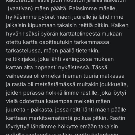
(vaativan) mäen päältä. Palasimme mäelle,
hylkäsimme pyörät mäen juurelle ja lähdimme
jalkaisin kipuamaan takaisin reittiä pitkin. Kaiken
hyvän lisäksi pyörän karttatelineestä mukaan
otettu kartta osoittautukin tarkemmassa
tarkastelussa, mäen päällä tietenkin,
reittikirjaksi, joka lähti vahingossa mukaan
kartan alta nopeasti nykäistessä. Tässä
vaiheessa oli onneksi hieman tuuria matkassa
ja rastia oli metsästämässä muitakin joukkueita,
joiden perässä hölkkäilimme rastille, joka löytyi
vielä odotettua kauempaa melkein mäen
juurelta - paikasta, jossa reitti lähti mäen päälle
karttaan merkitsemätöntä polkua pitkin. Rastin
löydyttyä lähdimme hölkyttelemään takaisin
pyörille rantapolkua pitkin, mutta tietenkään