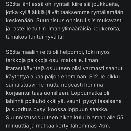
S3:lta lähtiessä ohi ryntäili kiireisiä joukkueita,
jotka kyllä äkkiä jäivät taaksemme ryntäilemään
keskenään. Suunnistus onnistui siis mukavasti
ja rasteille tultiin ilman ylimääräisiä koukeroita,
tämäkös tuntui hyvältä!
S6:lta maaliin reitti oli helpompi, toki myös
tarkkoja paikkoja osui matkalle. Ilman
iltarastikäyntejä osuuteen olisi varmasti saanut
käytettyä aikaa paljon enemmän. S12:lle pikku
samaistusvirhe mutta nopeasti homma
korjaantui taas uomilleen. Loppumatka oli
lähinnä polkuhölkkäilyä, vauhti pysyi tasaisena
ja suoritus pysyi koossa loppuun saakka.
Suunnistusosuuteen aikaa kului hieman alle 55
minuuttia ja matkaa kertyi lähemmäs 7km.