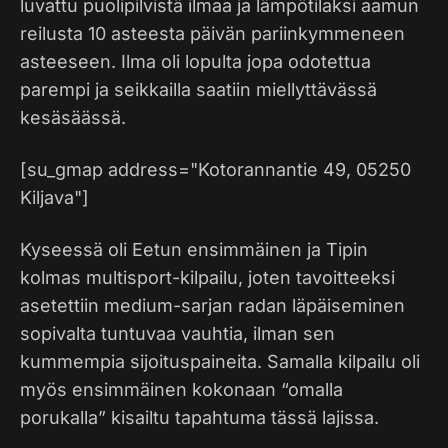
luvattu puolipilvistä ilmaa ja lämpötilaksi aamun
reilusta 10 asteesta päivän pariinkymmeneen
asteeseen. Ilma oli lopulta jopa odotettua
parempi ja seikkailla saatiin miellyttävässä
kesäsäässä.
[su_gmap address="Kotorannantie 49, 05250
Kiljava"]
Kyseessä oli Eetun ensimmäinen ja Tipin
kolmas multisport-kilpailu, joten tavoitteeksi
asetettiin medium-sarjan radan läpäiseminen
sopivalta tuntuvaa vauhtia, ilman sen
kummempia sijoituspaineita. Samalla kilpailu oli
myös ensimmäinen kokonaan “omalla
porukalla” kisailtu tapahtuma tässä lajissa.