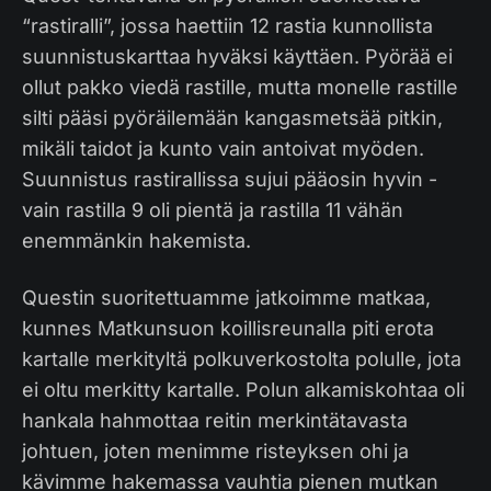
“rastiralli”, jossa haettiin 12 rastia kunnollista
suunnistuskarttaa hyväksi käyttäen. Pyörää ei
ollut pakko viedä rastille, mutta monelle rastille
silti pääsi pyöräilemään kangasmetsää pitkin,
mikäli taidot ja kunto vain antoivat myöden.
Suunnistus rastirallissa sujui pääosin hyvin -
vain rastilla 9 oli pientä ja rastilla 11 vähän
enemmänkin hakemista.
Questin suoritettuamme jatkoimme matkaa,
kunnes Matkunsuon koillisreunalla piti erota
kartalle merkityltä polkuverkostolta polulle, jota
ei oltu merkitty kartalle. Polun alkamiskohtaa oli
hankala hahmottaa reitin merkintätavasta
johtuen, joten menimme risteyksen ohi ja
kävimme hakemassa vauhtia pienen mutkan