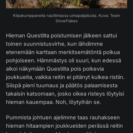
Kilpakumppaneita nauttimassa uimapatjailusta. Kuva: Team
SnowFlakes
Hieman Questilta poistumisen jälkeen sattui
toinen suunnistusvirhe, kun lähdimme
etenemään karttaan merkitsemätöntä polkua
pohjoiseen. Hämmästys oli suuri, kun edessä
alkoi näkymään Questilta pois polkevia
joukkueita, vaikka reitin ei pitänyt kulkea ristiin.
Siispä pieni tuumaus ja päätös palaamisesta
takaisin katsomaan, josko oikea risteys löytyisi
hieman kauempaa. Noh, löytyihän se.
Pummista johtuen ajelimme taas rauhakseen
hieman hitaampien joukkueiden perässä reitin