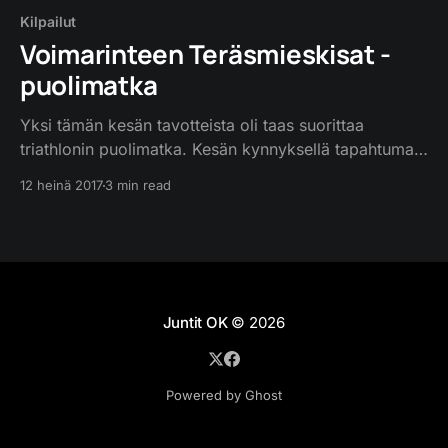
Kilpailut
Voimarinteen Teräsmieskisat -
puolimatka
Yksi tämän kesän tavotteista oli taas suorittaa
triathlonin puolimatka. Kesän kynnyksellä tapahtuma
vaihtui Joroisista Sastamalan Karkussa pidettäviin
12 heinä 2017
3 min read
Voimarinteen Teräsmieskisoihin. Voimarinteelle olikin
saatu aikaan oikein mukavat puitteet vaikkei
osallistuja- ja yleisömäärä ollutkaan Joroisten
luokkaa. Kaikki järjestelyt pelasivat todella hyvin ja
paikat oli merkitty niin hyvin että jopa ensikertalainen
pysyi hyvin kartalla.
Juntit OK
© 2026
Powered by Ghost