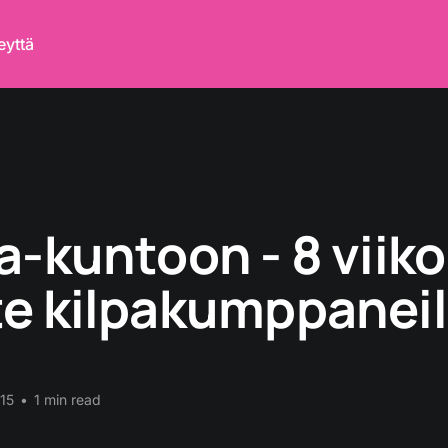
eyttä
a-kuntoon - 8 viik
e kilpakumppaneil
015
•
1 min read