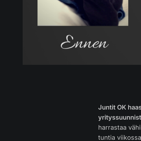
Juntit OK haas
yrityssuunnis
harrastaa vähi
tuntia viikoss