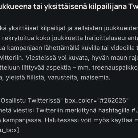
ukkueena tai yksittäisenä kilpailijana Tw
ä yksittäiset kilpailijat ja sellaisten joukkueide
a rekrytoitua koko joukkuetta harjoitteluseura
tua kampanjaan lähettämällä kuvilla tai videoilla
 Twitteriin. Viesteissä voi kuvata, hyvän maun raj
tteluun liittyvää aspektia – mm. treenauspaikko
a, yleistä fiilistä, varusteita, maisemia.
="Osallistu Twitterissä" box_color="#262626"
etä viestisi Twitteriin merkittynä hashtagilla 
a kampanjassa. Halutessasi voit myös käyttää 
su_box]