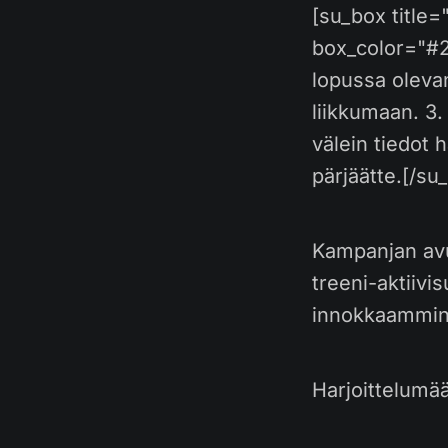
[su_box title
box_color="#2
lopussa oleva
liikkumaan. 3. 
välein tiedot 
pärjäätte.[/su
Kampanjan avu
treeni-aktiivi
innokkaammin
Harjoittelumää