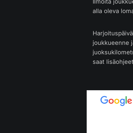
Ilmoita joukk
alla oleva lom
Harjoituspäivä
joukkueenne j
juoksukilomet
saat lisäohje