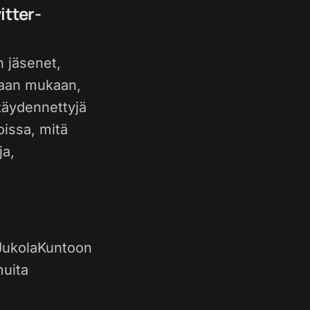
itter-
n jäsenet,
ntaan mukaan,
 täydennettyjä
oissa, mitä
ja,
#JukolaKuntoon
muita