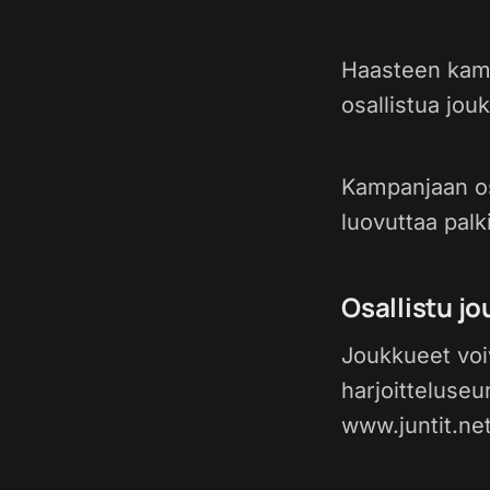
Haasteen kamp
osallistua jouk
Kampanjaan osa
luovuttaa palk
Osallistu j
Joukkueet voi
harjoitteluseu
www.juntit.net