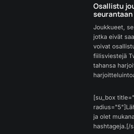
Osallistu jo
seurantaan
Joukkueet, sek
jotka eivät sa
voivat osallis
fiilisviestejä
tahansa harjoi
harjoitteluinto
[su_box title
radius="5"]Läh
ja olet mukan
hashtageja.[/