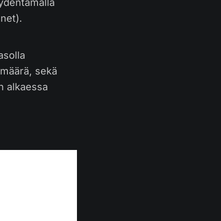
äydentämällä
net).
asolla
smäärä, sekä
n alkaessa