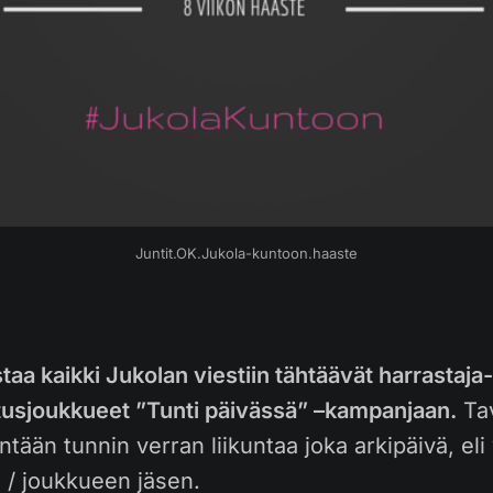
Juntit.OK.Jukola-kuntoon.haaste
taa kaikki Jukolan viestiin tähtäävät harrastaja-
tusjoukkueet ”Tunti päivässä” –kampanjaan.
Tav
ntään tunnin verran liikuntaa joka arkipäivä, eli
a / joukkueen jäsen.