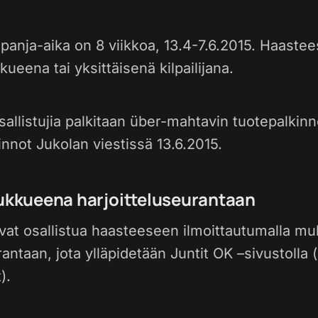
anja-aika on 8 viikkoa, 13.4-7.6.2015. Haastee
kueena tai yksittäisenä kilpailijana.
llistujia palkitaan über-mahtavin tuotepalkinn
innot Jukolan viestissä 13.6.2015.
oukkueena harjoitteluseurantaan
vat osallistua haasteeseen ilmoittautumalla m
rantaan, jota ylläpidetään Juntit OK –sivustolla 
).