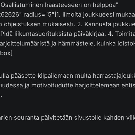
="Osallistuminen haasteeseen on helppoa"
62626" radius="5"]1. Ilmoita joukkueesi mukaa
n ohjeistuksen mukaisesti. 2. Kannusta joukku
Pidä liikuntasuorituksista päiväkirjaa. 4. Toimit
harjoittelumääristä ja hämmästele, kuinka loisto
_box]
lla pääsette kilpailemaan muita harrastajajouk
suudessa ja motivoitudutte harjoittelemaan enti
.
rien seuranta päivitetään sivustolle kahden vii