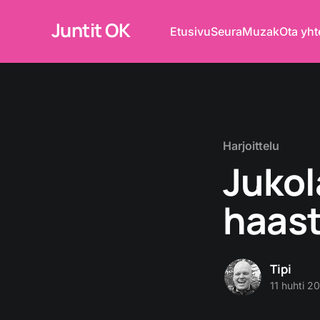
Juntit OK
Etusivu
Seura
Muzak
Ota yht
Harjoittelu
Jukol
haast
Tipi
11 huhti 2