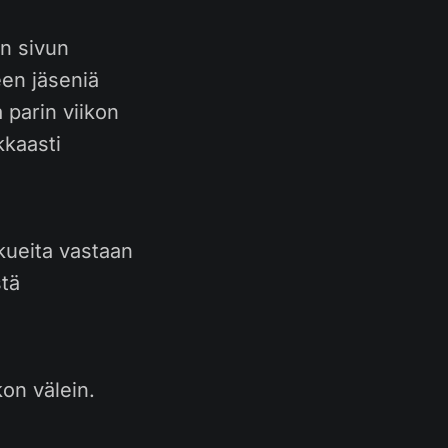
n sivun
een jäseniä
a parin viikon
kkaasti
kueita vastaan
stä
kon välein.