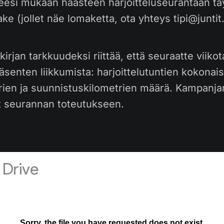
ueesi mukaan haasteen harjoitteluseurantaan t
ake (jollet näe lomaketta, ota yhteys tipi@juntit.
kirjan tarkkuudeksi riittää, että seuraatte viikot
äsenten liikkumista: harjoittelutuntien kokonai
rien ja suunnistuskilometrien määrä. Kampanja
et seurannan toteutukseen.