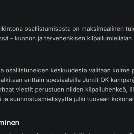
alkintona osallistumisesta on maksimaalinen tu
ssä - kunnon ja tervehenkisen kilpailumieliala
ta osallistuneiden keskuudesta valitaan kolme 
palkitaan erittäin spesiaaleilla Juntit OK kampanj
arhaat viestit perustuen niiden kilpailuhenkeä, li
ä ja suunnistusmielisyyttä julki tuovaan kokona
uminen