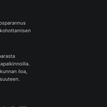
losparannus
n kohottamisen
parasta
apalkinnoilla.
ikunnan iloa,
isuuteen.