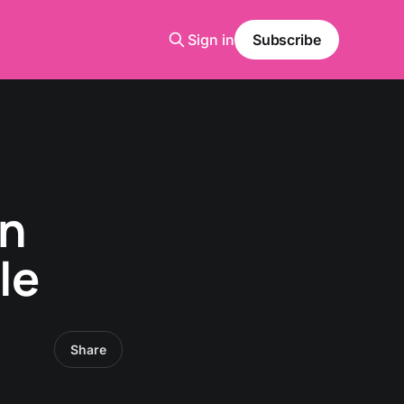
Sign in
Subscribe
on
le
Share