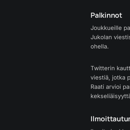
Palkinnot
Joukkueille p
Jukolan viesti
ohella.
Twitterin kaut
viestiä, jotka 
Raati arvioi p
kekseliäisyytt
Ilmoittaut