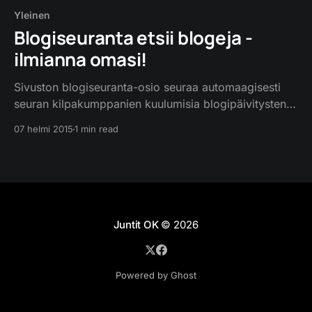
Yleinen
Blogiseuranta etsii blogeja -
ilmianna omasi!
Sivuston blogiseuranta-osio seuraa automaagisesti
seuran kilpakumppanien kuulumisia blogipäivitysten
muodossa. Tällä hetkellä seurannassa on 23 eri
07 helmi 2015
1 min read
blogia (lista alla). Listalta puuttuu kuitenkin varmasti
monta suunnistus-, rogaining- ja multisport-
joukkuetta. Tavoitteena on saada kerättyä
mahdollisimman kattava lista em. lajien
harrastelija-/puoliammattilaisporukoista, jotta sekä
Junttien, että kanssakilpailijoiden on helppo pysyä
Juntit OK
© 2026
ajan hermolla
Powered by Ghost